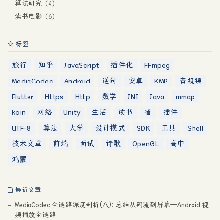
算法研究
4
读书电影
6
标签
旅行
知乎
JavaScript
插件化
FFmpeg
MediaCodec
Android
逆向
安卓
KMP
音视频
Flutter
Https
Http
数学
JNI
Java
mmap
koin
网络
Unity
生活
读书
省
插件
UTF-8
算法
大学
设计模式
SDK
工具
Shell
技术文章
前端
面试
诗歌
OpenGL
高中
鸿蒙
最近文章
MediaCodec 全链路深度剖析(八)：总结从码流到屏幕—Android 视
频播放全链路