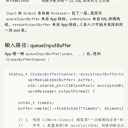
每帧分配的唯一 ID，HAL 回来时凭它认领
mFrameIndex
和
各自被
包了一层，是因为
Input
Output
Mutexed<>
来自 App 线程，
来自 HAL 回调线
queueInputBuffer
onWorkDone
程，
来自 App 线程，三条入口可能并发踩到同
renderOutputBuffer
一份 slot 表。
输入路径：queueInputBuffer
App 调一帧
后，进到
queueInputBuffer(index, ...)
：
CCodecBufferChannel
status_t
CCodecBufferChannel::queueInputBufferInt
        sp<MediaCodecBuffer> buffer,
        std::shared_ptr<C2BlockPool> encryptedBlo
        sp<AMessage> outputFormat)
{
int64_t
 timeUs;
    buffer->
meta
()->
findInt64
(
"timeUs"
, &timeUs);
// 1. 构造 C2Work：Codec2 框架里"一次编解码任务"的描
//    序号 + 配置更新）和 worklets（HAL 回填的输出