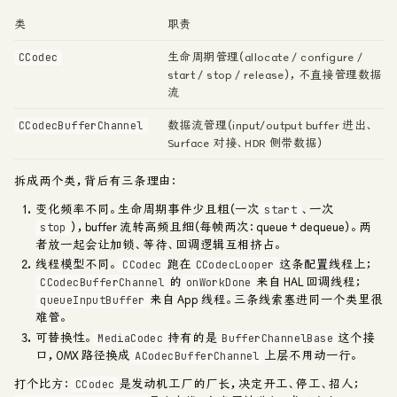
类
职责
生命周期管理（allocate / configure /
CCodec
start / stop / release），不直接管理数据
流
数据流管理（input/output buffer 进出、
CCodecBufferChannel
Surface 对接、HDR 侧带数据）
拆成两个类，背后有三条理由：
变化频率不同
。生命周期事件少且粗（一次
、一次
start
），buffer 流转高频且细（每帧两次：queue + dequeue）。两
stop
者放一起会让加锁、等待、回调逻辑互相挤占。
线程模型不同
。
跑在
这条配置线程上；
CCodec
CCodecLooper
的
来自 HAL 回调线程；
CCodecBufferChannel
onWorkDone
来自 App 线程。三条线索塞进同一个类里很
queueInputBuffer
难管。
可替换性
。
持有的是
这个接
MediaCodec
BufferChannelBase
口，OMX 路径换成
上层不用动一行。
ACodecBufferChannel
打个比方：
是发动机工厂的厂长，决定开工、停工、招人；
CCodec