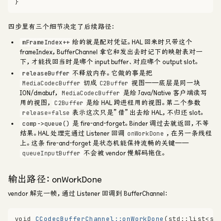
}
四步里有三个细节决定了后续路径：
给的就是配对凭证
。HAL 回来时只带这个
mFrameIndex++
frameIndex，BufferChannel 拿它和发出去时记下的映射表对一
下，才能找回当时是哪个 input buffer、对应哪个 output slot。
不释放内存
。它做的事是把
releaseBuffer
切成
视图——底层是同一块
MediaCodecBuffer
C2Buffer
ION/dmabuf，
是给 Java/Native 客户端读写
MediaCodecBuffer
用的视图，
是给 HAL 跨进程用的视图。第二个参数
C2Buffer
表示这次只是”借”出去给 HAL，不归还 slot。
release=false
是 fire-and-forget
。Binder 调过去就返回，不等
comp->queue()
结果。HAL 处理完通过 Listener 回调
，在另一条线程
onWorkDone
上。这条 fire-and-forget 是状态机能保持流畅的关键——
不会被 vendor 慢解码拖住。
queueInputBuffer
输出路径：onWorkDone
vendor 解完一帧，通过 Listener 回调到 BufferChannel：
void
CCodecBufferChannel::onWorkDone
(std::list<st