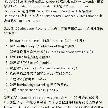
跨进程连上 vendor 的 C2 HAL 服务 → 让 vendor 按名
Codec2Client
字（如
）创建
→
c2.android.avc.decoder
C2Component
mediaserver 这边拿回
句柄交给
Codec2Client::Component
持有 → 回调
，
状
mChannel
onComponentAllocated
MediaCodec
态机推到
。
INITIALIZED
Step 3：
。
大头工作集中在这里，一次调用要做
CCodec::configure
10 件事：
把 Java
翻成
（几十个字段）；
MediaFormat
C2Param
写入 width / height / color format 等基础参数；
解析并设置色彩元数据（
）；
C2StreamColorAspectsInfo
解析 HDR 静态/动态元数据；
处理 SPS/PPS csd-0 / csd-1；
设置输出 Surface（
）；
mChannel->setSurface
反向查询组件实际配置（vendor 可能改写）；
创建输入/输出 BlockPool；
处理 low-latency / tunneling 等特殊模式；
回调
。
onComponentConfigured
源码位置：
，约从 L1400 开始的 600 多
CCodec.cpp::configure
行。这里只点一条最容易踩的：第 7 步会把组件回填后的格式重新写
回
，所以 Java 侧
拿到的不是用
outputFormat
getOutputFormat()