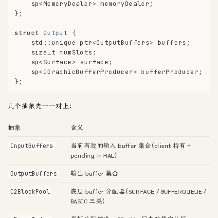
    sp<MemoryDealer> memoryDealer;
};
struct
Output
 {
    std::unique_ptr<OutputBuffers> buffers;
size_t
 numSlots;
    sp<Surface> surface;
    sp<IGraphicBufferProducer> bufferProducer;
};
几个抽象先一一对上：
抽象
含义
当前有效的输入 buffer 集合（client 持有 +
InputBuffers
pending in HAL）
输出 buffer 集合
OutputBuffers
底层 buffer 分配器（SURFACE / BUFFERQUEUE /
C2BlockPool
BASIC 三类）