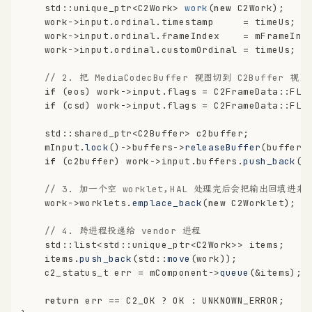
std::unique_ptr<C2Work> 
work
(
new
 C2Work)
;
    work->input.ordinal.timestamp     = timeUs;
    work->input.ordinal.frameIndex    = mFrameInd
    work->input.ordinal.customOrdinal = timeUs;
// 2. 把 MediaCodecBuffer 视图切到 C2Buffer
if
 (eos) work->input.flags = C2FrameData::FLA
if
 (csd) work->input.flags = C2FrameData::FLA
    std::shared_ptr<C2Buffer> c2buffer;
    mInput.
lock
()->buffers->
releaseBuffer
(buffer,
if
 (c2buffer) work->input.buffers.
push_back
(c
// 3. 加一个空 worklet，HAL 处理完后会把输出回填进来
    work->worklets.
emplace_back
(
new
 C2Worklet);
// 4. 跨进程投递给 vendor 进程
    std::list<std::unique_ptr<C2Work>> items;
    items.
push_back
(std::
move
(work));
c2_status_t
 err = mComponent->
queue
(&items);
return
 err == C2_OK ? OK : UNKNOWN_ERROR;