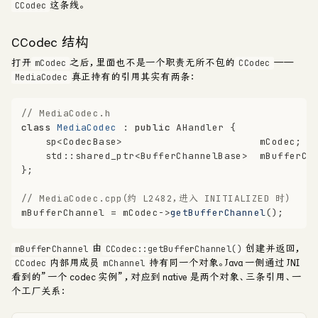
这条线。
CCodec
CCodec 结构
打开
之后，里面也不是一个职责无所不包的
——
mCodec
CCodec
真正持有的引用其实有两条：
MediaCodec
// MediaCodec.h
class
MediaCodec
 : 
public
 AHandler {
    sp<CodecBase>                       mCodec;  
    std::shared_ptr<BufferChannelBase>  mBufferCh
};
// MediaCodec.cpp（约 L2482，进入 INITIALIZED 时）
mBufferChannel = mCodec->
getBufferChannel
();
由
创建并返回，
mBufferChannel
CCodec::getBufferChannel()
内部用成员
持有同一个对象。Java 一侧通过 JNI
CCodec
mChannel
看到的”一个 codec 实例”，对应到 native 是
两个对象、三条引用、一
个工厂关系
：