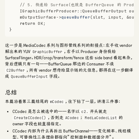
// 5. 投递给 Surface（也就是 BufferQueue 的 Produ
    IGraphicBufferProducer::QueueBufferOutput out
    mOutputSurface->
queueBuffer
(slot, input, &out
return
 OK;
}
这一步是 MediaCodec 系列与图形管线系列的衔接点：左手收 vendor
解出来的 YUV
，右手以 Producer 身份投给
GraphicBuffer
SurfaceFlinger。HDR/crop/transform/fence 这些 side band 看起来杂，
背后逻辑只有一句——BufferQueue 那边的 Consumer 不读
，所有 vendor 想传给显示链的元信息，都得在这一步翻译
C2Buffer
成
字段。
QueueBufferInput
总结
本篇沿着第三篇结尾的
，往下钻了一层，讲清三件事：
mCodec
CCodec 是怎么被选中的
——名字以
开头就走
c2.
，否则走
；
的
CreateCCodec()
ACodec
MediaCodecList
owner 字段也能直接指定。
CCodec 内部为什么再拆出 BufferChannel
——变化频率、线程模
型、可替换性三条理由都指向”控制面和数据面分开”。