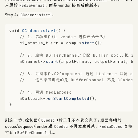
户原始
，而是 vendor 协商后的版本。
MediaFormat
Step 4：
。
CCodec::start
void
CCodec::start
()
{
// 1. 启动组件（让 vendor 进程开始干活）
c2_status_t
 err = comp->
start
();
// 2. 启动 BufferChannel：分配 buffer pool、把 in
    mChannel->
start
(inputFormat, outputFormat, bu
// 3. 订阅事件：C2Component 通过 Listener 回调 onWo
//    这三条回调走的是 BufferChannel 不是 CCodec
// 4. 回调 MediaCodec
    mCallback->
onStartCompleted
();
}
到这一步，控制面（
）的工作基本就交完了。后面每帧的
CCodec
queue/dequeue/render 跟
不再发生关系，
直接
CCodec
MediaCodec
打到
上。
mBufferChannel