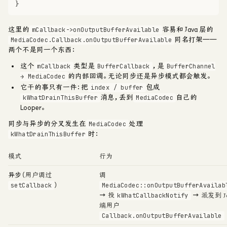
}
这里的
容易和 Java 层的
mCallback->onOutputBufferAvailable
同名打架——
MediaCodec.Callback.onOutputBufferAvailable
两个不是同一个东西：
这个
类型是
，是
mCallback
BufferCallback
BufferChannel
的
内部回调
。无论同步还是异步模式都会触发。
→ MediaCodec
它干的事只有一件：把
包成
index / buffer
消息，丢到
自己的
kWhatDrainThisBuffer
MediaCodec
Looper。
同步与异步的分叉发生在
处理
MediaCodec
时：
kWhatDrainThisBuffer
模式
行为
异步
（用户调过
调
）
setCallback
MediaCodec::onOutputBufferAvailab
→ 投
→ 派发到 J
kWhatCallbackNotify
端用户
Callback.onOutputBufferAvailable