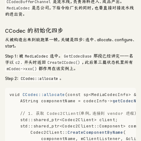
是流水线，负责原料进入、成品产出。
CCodecBufferChannel
是总公司，下指令给厂长的同时，也要直接对接流水线
MediaCodec
的进出货。
CCodec 的初始化四步
从被构造出来到能跑第一帧，关键是四步：选中、allocate、configure、
start。
Step 1：被
选中。
那段已经讲完——名
MediaCodec
GetCodecBase
字以
开头时返回
，此后第三篇状态机里所有
c2.
CreateCCodec()
都作用在该实例上。
mCodec->xxx()
Step 2：
。
CCodec::allocate
void
CCodec::allocate
(
const
 sp<MediaCodecInfo> &c
    AString componentName = codecInfo->
getCodecNa
// 1. 获取 Codec2Client（单例，连接到 vendor 进程）
    std::shared_ptr<Codec2Client> client;
    std::shared_ptr<Codec2Client::Component> comp
        Codec2Client::
CreateComponentByName
(
            componentName, mClientListener, &clie