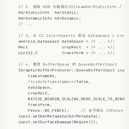
// 2. 提取 HDR 元数据（C2StreamHdrStaticInfo / C2S
    HdrStaticInfo  hdrStatic;
    HdrDynamicInfo hdrDynamic;
// ...
// 3. 从 C2 ColorAspects 读出 dataspace / crop 
    android_dataspace dataSpace = 
/* ... */
;
    Rect              cropRect  = 
/* ... */
;
uint32_t
          transform = 
/* ... */
;
// 4. 装进 BufferQueue 的 QueueBufferInput
IGraphicBufferProducer::QueueBufferInput 
inpu
        timestampNs,
/*isAutoTimestamp=*/
false
,
        dataSpace,
        cropRect,
        NATIVE_WINDOW_SCALING_MODE_SCALE_TO_WINDO
        transform,
        Fence::NO_FENCE)
;     
// 也可能从 C2Fence 
    input.
setHdrMetadata
(hdrMetadata);
    input.
setSurfaceDamage
(
Region
());