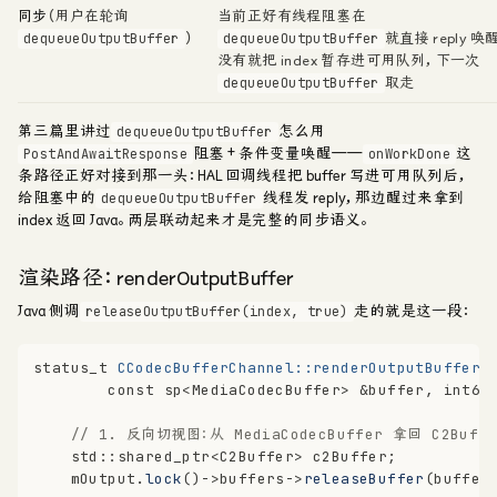
同步
（用户在轮询
当前正好有线程阻塞在
）
就直接 reply 唤
dequeueOutputBuffer
dequeueOutputBuffer
没有就把 index 暂存进可用队列，下一次
取走
dequeueOutputBuffer
第三篇里讲过
怎么用
dequeueOutputBuffer
阻塞 + 条件变量唤醒——
这
PostAndAwaitResponse
onWorkDone
条路径正好对接到那一头：HAL 回调线程把 buffer 写进可用队列后，
给阻塞中的
线程发 reply，那边醒过来拿到
dequeueOutputBuffer
index 返回 Java。两层联动起来才是完整的同步语义。
渲染路径：renderOutputBuffer
Java 侧调
走的就是这一段：
releaseOutputBuffer(index, true)
status_t
CCodecBufferChannel::renderOutputBuffer
(
const
 sp<MediaCodecBuffer> &buffer, 
int64
// 1. 反向切视图：从 MediaCodecBuffer 拿回 C2Buff
    std::shared_ptr<C2Buffer> c2Buffer;
    mOutput.
lock
()->buffers->
releaseBuffer
(buffer