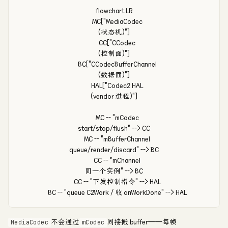
flowchart LR

    MC["MediaCodec
(状态机)"]

    CC["CCodec
(控制面)"]

    BC["CCodecBufferChannel
(数据面)"]

    HAL["Codec2 HAL
(vendor 进程)"]

    MC -- "mCodec
start/stop/flush" --> CC

    MC -- "mBufferChannel
queue/render/discard" --> BC

    CC -- "mChannel
同一个实例" --> BC

    CC -- "下发控制指令" --> HAL

    BC -- "queue C2Work / 收 onWorkDone" --> HAL
不会通过
间接搬 buffer——每帧
MediaCodec
mCodec