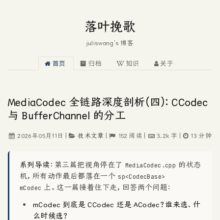
落叶挽歌
juliswang's 博客
首页
归档
知识
关于
MediaCodec 全链路深度剖析(四)：CCodec
与 BufferChannel 的分工
2026年05月11日
|
技术文章
|
152
阅读
|
3.2k
字
|
13
分钟
系列导读
：第三篇把视角停在了
的状态
MediaCodec.cpp
机，所有动作最后都落在一个
sp<CodecBase>
上。这一篇接着往下走，回答两个问题：
mCodec
mCodec 到底是 CCodec 还是 ACodec？谁来选、什
么时候选？