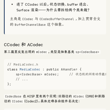
进了 CCodec 以后，状态切换、buffer 进出、
Surface 渲染——为什么要拆给两个类来做？
主角是
与
，加上贯穿全文
CCodec
CCodecBufferChannel
的
这个抽象。
BufferChannelBase
CCodec 和 ACodec
第三篇里反复出现的
，类型是抽象基类
mCodec
sp<CodecBase>
// MediaCodec.h
class
MediaCodec
 : 
public
 AHandler {
    sp<CodecBase> mCodec;     
// 状态机的所有动作最终
// ...
};
在 AOSP 里有两个实现：旧路径的
（OMX）和新路
CodecBase
ACodec
径的
（Codec2）。具体走哪条由组件名决定：
CCodec