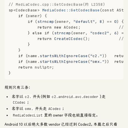
// MediaCodec.cpp::GetCodecBase（约 L2358）
sp<CodecBase> 
MediaCodec::GetCodecBase
(
const
 AStr
if
 (owner) {
if
 (
strncmp
(owner, 
"default"
, 
8
) == 
0
) {
return
new
 ACodec;                
// 
        } 
else
if
 (
strncmp
(owner, 
"codec2"
, 
6
) ==
return
CreateCCodec
();            
// 
        }
    }
if
 (name.
startsWithIgnoreCase
(
"c2."
))   
retur
if
 (name.
startsWithIgnoreCase
(
"omx."
))  
retur
return
nullptr
;
}
规则只有三条：
名字以
开头（例如
）走
c2.
c2.android.avc.decoder
；
CCodec
名字以
开头走
；
omx.
ACodec
里的 owner 字段也能直接指定。
MediaCodecList
Android 10 以后绝大多数 vendor 已经迁到 Codec2，本篇之后只看