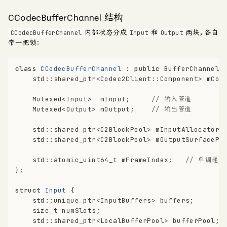
CCodecBufferChannel 结构
内部状态分成
和
两块，各自
CCodecBufferChannel
Input
Output
带一把锁：
class
CCodecBufferChannel
 : 
public
 BufferChannelB
    std::shared_ptr<Codec2Client::Component> mCom
    Mutexed<Input>  mInput;     
// 输入管道
    Mutexed<Output> mOutput;    
// 输出管道
    std::shared_ptr<C2BlockPool> mInputAllocator;
    std::shared_ptr<C2BlockPool> mOutputSurfacePo
    std::
atomic_uint64_t
 mFrameIndex;   
// 单调递增
};
struct
Input
 {
    std::unique_ptr<InputBuffers> buffers;
size_t
 numSlots;
    std::shared_ptr<LocalBufferPool> bufferPool;