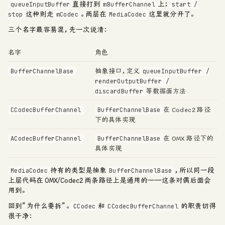
直接打到
上；
queueInputBuffer
mBufferChannel
start /
这种则走
。两层在
这里就分开了。
stop
mCodec
MediaCodec
三个名字最容易混，先一次说清：
名字
角色
抽象接口，定义
BufferChannelBase
queueInputBuffer /
renderOutputBuffer /
等数据面方法
discardBuffer
在 Codec2 路径
CCodecBufferChannel
BufferChannelBase
下的具体实现
在 OMX 路径下的
ACodecBufferChannel
BufferChannelBase
具体实现
持有的类型是抽象
，所以同一段
MediaCodec
BufferChannelBase
上层代码在 OMX/Codec2 两条路径上是通用的——这条对偶后面会
用到。
回到”为什么要拆”。
和
的职责切得
CCodec
CCodecBufferChannel
很干净：