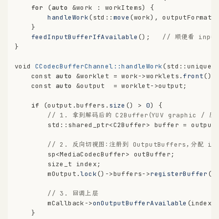
for
 (
auto
 &work : workItems) {
handleWork
(std::
move
(work), outputFormat,
    }
feedInputBufferIfAvailable
();   
// 顺便看 inpu
}
void
CCodecBufferChannel::handleWork
(std::unique_
const
auto
 &worklet = work->worklets.
front
();
const
auto
 &output  = worklet->output;
if
 (output.buffers.
size
() > 
0
) {
// 1. 拿到解码后的 C2Buffer（YUV graphic / 压缩
        std::shared_ptr<C2Buffer> buffer = output
// 2. 反向切视图：注册到 OutputBuffers，分配 inde
        sp<MediaCodecBuffer> outBuffer;
size_t
 index;
        mOutput.
lock
()->buffers->
registerBuffer
(b
// 3. 回调上层
        mCallback->
onOutputBufferAvailable
(index,
    }