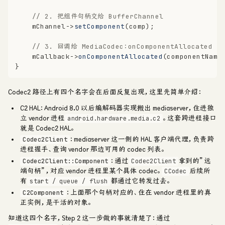
// 2. 把组件句柄交给 BufferChannel
    mChannel->
setComponent
(comp);
// 3. 回调给 MediaCodec：onComponentAllocated
    mCallback->
onComponentAllocated
(componentName
}
Codec2 路径上有四个名字会在后面反复出现，这里先简单介绍：
C2 HAL
：Android 8.0 以后编解码器实现搬出 mediaserver，住进独
立 vendor 进程
。这套跨进程接口
android.hardware.media.c2
就是 Codec2 HAL。
：mediaserver 这一侧的 HAL 客户端代理，负责跨
Codec2Client
进程握手、查询 vendor 那边可用的 codec 列表。
：通过
拿到的”远
Codec2Client::Component
Codec2Client
端句柄”，对应 vendor 进程里某个具体 codec。
后续所
CCodec
有
都通过它转发过去。
start / queue / flush
：上面那个句柄对应的、住在 vendor 进程里的真
C2Component
正实例，是干活的对象。
知道这四个名字，Step 2 这一步做的事就清楚了：通过