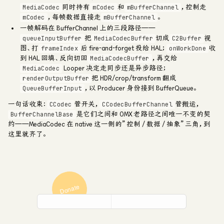
同时持有
和
，控制走
MediaCodec
mCodec
mBufferChannel
，每帧数据直接走
。
mCodec
mBufferChannel
一帧解码在 BufferChannel 上的三段路径
——
把
切成
视
queueInputBuffer
MediaCodecBuffer
C2Buffer
图、打
后 fire-and-forget 投给 HAL；
收
frameIndex
onWorkDone
到 HAL 回填、反向切回
，再交给
MediaCodecBuffer
Looper 决定走同步还是异步路径；
MediaCodec
把 HDR/crop/transform 翻成
renderOutputBuffer
，以 Producer 身份接到 BufferQueue。
QueueBufferInput
一句话收束：
管开关，
管搬运，
CCodec
CCodecBufferChannel
是它们之间和 OMX 老路径之间唯一不变的契
BufferChannelBase
约——MediaCodec 在 native 这一侧的”控制 / 数据 / 抽象”三角，到
这里就齐了。
Donate