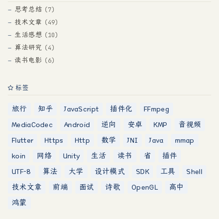
思考总结
7
技术文章
49
生活感想
10
算法研究
4
读书电影
6
标签
旅行
知乎
JavaScript
插件化
FFmpeg
MediaCodec
Android
逆向
安卓
KMP
音视频
Flutter
Https
Http
数学
JNI
Java
mmap
koin
网络
Unity
生活
读书
省
插件
UTF-8
算法
大学
设计模式
SDK
工具
Shell
技术文章
前端
面试
诗歌
OpenGL
高中
鸿蒙