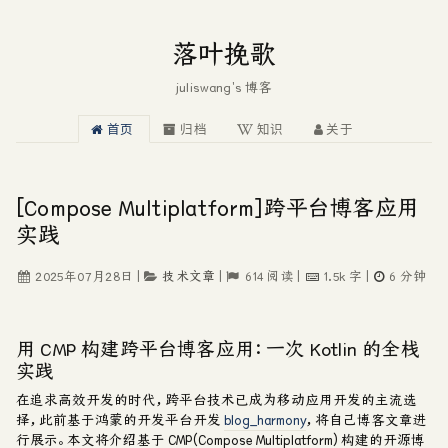
落叶挽歌
juliswang's 博客
首页
归档
知识
关于
[Compose Multiplatform]跨平台博客应用
实践
2025年07月28日
|
技术文章
|
614
阅读
|
1.5k
字
|
6
分钟
用 CMP 构建跨平台博客应用：一次 Kotlin 的全栈
实践
在追求高效开发的时代，跨平台技术已成为移动应用开发的主流选
择，此前基于鸿蒙的开发平台开发
blog_harmony
，将自己博客文章进
行展示。本文将介绍基于
CMP(Compose Multiplatform)
构建的开源博