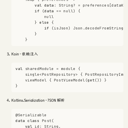
val
data
: String? = preferences[dataKe
if
 (
data
 == 
null
) {
null
        } 
else
 {
if
 (isJson) Json.decodeFromString<
        }
    }
Koin
- 依赖注入
val
 sharedModule = module {
    single<PostRepository> { PostRepositoryImp
    viewModel { PostViewModel(
get
()) }
}
Kotlinx.Serialization
- JSON 解析
@Serializable
data
class
Post
(
val
 id: String,