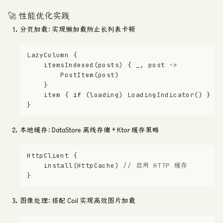
🚀 性能优化实践
分页加载
：实现懒加载防止长列表卡顿
LazyColumn {
    itemsIndexed(posts) { _, post ->
        PostItem(post)
    }
    item { 
if
 (loading) LoadingIndicator() }
}
本地缓存
：DataStore 离线存储 + Ktor 缓存策略
HttpClient {
    install(HttpCache) 
// 启用 HTTP 缓存
}
图像处理
：搭配 Coil 实现高效图片加载