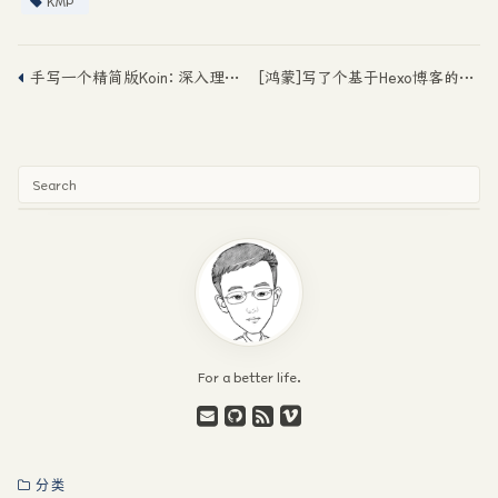
KMP
手写一个精简版Koin：深入理解依赖注入核心原理
[鸿蒙]写了个基于Hexo博客的鸿蒙App
For a better life.
分类