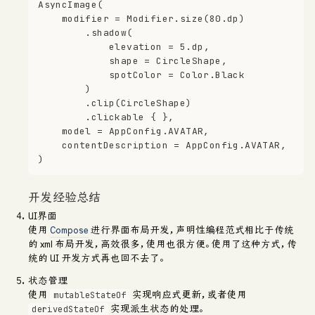
AsyncImage(
    modifier = Modifier.size(
80.
dp)
        .shadow(
            elevation = 
5.
dp,
            shape = CircleShape,
            spotColor = Color.Black
        )
        .clip(CircleShape)
        .clickable { },
    model = AppConfig.AVATAR,
    contentDescription = AppConfig.AVATAR,
)
开发经验总结
UI界面
使用
Compose
进行界面布局开发，声明性编程范式相比于传统
的 xml 布局开发，高效很多，使用也很方便。使用了这种方式，传
统的 UI 开发方式再也回不去了。
状态管理
使用
实现响应式更新，或者使用
mutableStateOf
实现派生状态的处理。
derivedStateOf