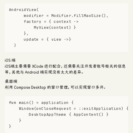
AndroidView(
      modifier = Modifier.fillMaxSize(),
      factory = { context ->
          MyView(context) }
      },
      update = { view ->}
  )
iOS 端
iOS端主要需要 XCode 进行配合，还需要关注开发者账号相关的信息
等，其他与 Android 端实现没有太大的差异。
桌面端
利用 Compose Desktop 的窗口管理，可以实现窗口多开。
fun
main
()
 = application {
    Window(onCloseRequest = ::exitApplication) {
        DesktopAppTheme { AppContent() }
    }
}