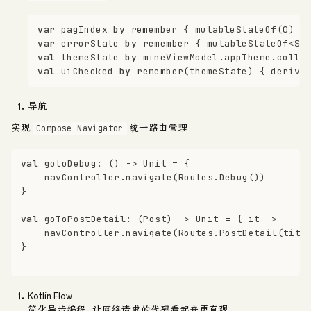
var
 pagIndex 
by
 remember { mutableStateOf(
0
) }
var
 errorState 
by
 remember { mutableStateOf<St
val
 themeState 
by
 mineViewModel.appTheme.colle
val
 uiChecked 
by
 remember(themeState) { derive
导航
实现
统一路由管理
Compose Navigator
val
 gotoDebug: () -> 
Unit
 = {
    navController.navigate(Routes.Debug())
}
val
 goToPostDetail: (Post) -> 
Unit
 = { it ->
    navController.navigate(Routes.PostDetail(titl
}
Kotlin Flow
简化异步编程，让网络请求的代码看起来更直观