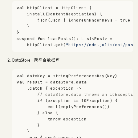
val
 httpClient = HttpClient {
    install(ContentNegotiation) {
        json(Json { ignoreUnknownKeys = 
true
 }
    }
}
suspend
fun
loadPosts
()
: List<Post> = 
    httpClient.
get
(
"https://cdn.julis/api/post
DataStore
- 跨平台数据库
val
 dataKey = stringPreferencesKey(key)
val
 result = dataStore.
data
    .
catch
 { exception ->
// dataStore.data throws an IOExceptio
if
 (exception 
is
 IOException) {
            emit(emptyPreferences())
        } 
else
 {
throw
 exception
        }
    }
    .map { preferences ->