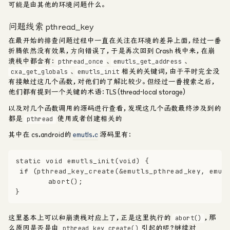
可能是由其他的环境问题什么。
问题线索 pthread_key
在最开始的排查问题过程中一直在关注在环境的差异上面，经过一番
折腾依然没有效果，方向错误了，于是再次回到 Crash 栈中来，在崩
溃栈中都含有：
、
、
pthread_once
emutls_get_address
、
相关的关键词，由于平时完全没
cxa_get_globals
emutls_init
有接触过这几个函数，对他们的了解比较少。但经过一番搜索之后，
他们都有提到一个关键的术语：
TLS (thread-local storage)
以及对几个函数调用的源码进行查看，发现这几个函数最终涉及到的
都是
使用或者创建相关的
pthread
其中在 cs.android的
emutls.c
源码里有：
static
void
emutls_init
(
void
)
{
if
 (
pthread_key_create
(&emutls_pthread_key, emut
abort
();
}
这里基本上可以和崩溃栈对应上了，正是这里执行的
，那
abort()
么原因是否是由
引起的呢？继续对
pthread_key_create()