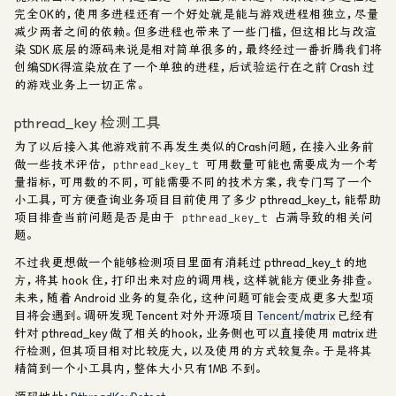
完全OK的，使用多进程还有一个好处就是能与游戏进程相独立，尽量
减少两者之间的依赖。但多进程也带来了一些门槛，但这相比与改渲
染 SDK 底层的源码来说是相对简单很多的，最终经过一番折腾我们将
创编SDK得渲染放在了一个单独的进程，后试验运行在之前 Crash 过
的游戏业务上一切正常。
pthread_key 检测工具
为了以后接入其他游戏前不再发生类似的Crash问题，在接入业务前
做一些技术评估，
可用数量可能也需要成为一个考
pthread_key_t
量指标，可用数的不同，可能需要不同的技术方案，我专门写了一个
小工具，可方便查询业务项目目前使用了多少 pthread_key_t，能帮助
项目排查当前问题是否是由于
占满导致的相关问
pthread_key_t
题。
不过我更想做一个能够检测项目里面有消耗过 pthread_key_t 的地
方，将其 hook 住，打印出来对应的调用栈，这样就能方便业务排查。
未来，随着 Android 业务的复杂化，这种问题可能会变成更多大型项
目将会遇到。调研发现 Tencent 对外开源项目
Tencent/matrix
已经有
针对 pthread_key 做了相关的hook，业务侧也可以直接使用 matrix 进
行检测，但其项目相对比较庞大，以及使用的方式较复杂。于是将其
精简到一个小工具内，整体大小只有1MB 不到。