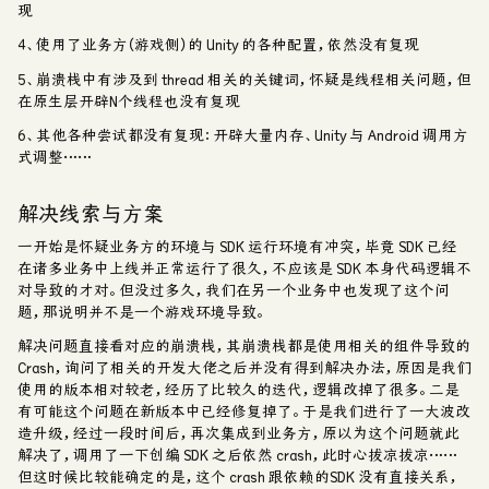
现
4、使用了业务方（游戏侧）的 Unity 的各种配置，依然没有复现
5、崩溃栈中有涉及到
thread
相关的关键词，怀疑是线程相关问题，但
在原生层开辟N个线程也没有复现
6、其他各种尝试都没有复现：开辟大量内存、Unity 与 Android 调用方
式调整……
解决线索与方案
一开始是怀疑业务方的环境与 SDK 运行环境有冲突，毕竟 SDK 已经
在诸多业务中上线并正常运行了很久，不应该是 SDK 本身代码逻辑不
对导致的才对。但没过多久，我们在另一个业务中也发现了这个问
题，那说明并不是一个游戏环境导致。
解决问题直接看对应的崩溃栈，其崩溃栈都是使用相关的组件导致的
Crash，询问了相关的开发大佬之后并没有得到解决办法，原因是我们
使用的版本相对较老，经历了比较久的迭代，逻辑改掉了很多。二是
有可能这个问题在新版本中已经修复掉了。于是我们进行了一大波改
造升级，经过一段时间后，再次集成到业务方，原以为这个问题就此
解决了，调用了一下创编 SDK 之后依然 crash，此时心拔凉拔凉……
但这时候比较能确定的是，这个 crash 跟依赖的SDK 没有直接关系，