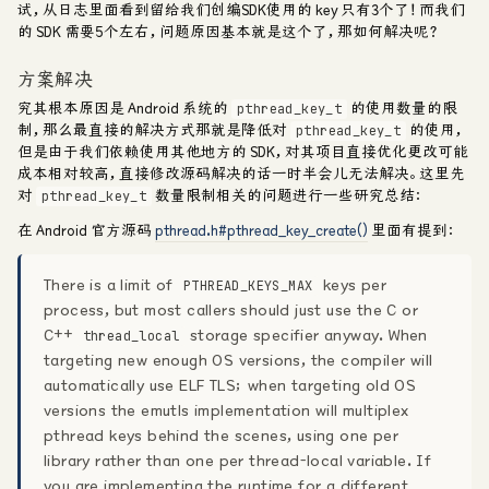
试，从日志里面看到留给我们创编SDK使用的 key 只有3个了！而我们
的 SDK 需要5个左右，问题原因基本就是这个了，那如何解决呢？
方案解决
究其根本原因是 Android 系统的
的使用数量的限
pthread_key_t
制，那么最直接的解决方式那就是降低对
的使用，
pthread_key_t
但是由于我们依赖使用其他地方的 SDK，对其项目直接优化更改可能
成本相对较高，直接修改源码解决的话一时半会儿无法解决。这里先
对
数量限制相关的问题进行一些研究总结：
pthread_key_t
在 Android 官方源码
pthread.h#pthread_key_create()
里面有提到：
There is a limit of
keys per
PTHREAD_KEYS_MAX
process, but most callers should just use the C or
C++
storage specifier anyway. When
thread_local
targeting new enough OS versions, the compiler will
automatically use ELF TLS; when targeting old OS
versions the emutls implementation will multiplex
pthread keys behind the scenes, using one per
library rather than one per thread-local variable. If
you are implementing the runtime for a different