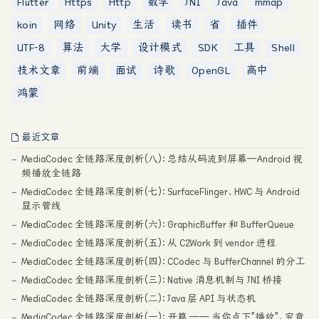
Flutter
Https
Http
数学
JNI
Java
mmap
koin
网络
Unity
生活
读书
省
插件
UTF-8
算法
大学
设计模式
SDK
工具
Shell
技术文章
前端
面试
诗歌
OpenGL
高中
鸿蒙
最近文章
MediaCodec 全链路深度剖析(八)：总结从码流到屏幕—Android 视
频播放全链路
MediaCodec 全链路深度剖析(七)：SurfaceFlinger、HWC 与 Android
显示管线
MediaCodec 全链路深度剖析(六)：GraphicBuffer 和 BufferQueue
MediaCodec 全链路深度剖析(五)：从 C2Work 到 vendor 进程
MediaCodec 全链路深度剖析(四)：CCodec 与 BufferChannel 的分工
MediaCodec 全链路深度剖析(三)：Native 消息机制与 JNI 桥接
MediaCodec 全链路深度剖析(二)：Java 层 API 与状态机
MediaCodec 全链路深度剖析(一)：开篇 —— 当你点下"播放"，究竟