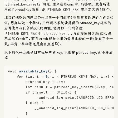
研究，原来在 Bionic 中，能够被开发者所使
pthread_key_create
用的 Pthread Key 数量，是
宏所定义的 128 个。
PTHREAD_KEYS_MAX
那我们遇到的问题是否也是同一个问题呢？得到答案最好的方式是验
证，想办法做一个验证，用代码把系统能提供的 pthread_key 耗尽然
后再使用我们创编SDK的功能，使用如下代码创建
个
，再直接使用创编 SDK，果
PTHREAD_KEYS_MAX
pthread_key_t
不其然 Crash了，而且 crash 栈与上报的数据比较的一致（没有完全一
致，毕竟一些场景还是会有点差异）。
以下的代码会耗尽目前程序中的 key，只创建 pthread_key，而不释放
掉
void
available_key
()
 {
for
 (
int
 i = 
0
; i < PTHREAD_KEYS_MAX; i++) {
pthread_key_t
 key;
int
 result = pthread_key_create(&key, det
if
 (result == JNI_OK) {
            __android_log_print(ANDROID_LOG_ERROR
        } 
else
 {
            __android_log_print(ANDROID_LOG_ERROR
        }