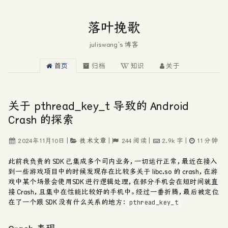
落叶挽歌
juliswang's 博客
首页
归档
知识
关于
关于 pthread_key_t 导致的 Android
Crash 的探索
2024年11月10日
|
技术文章
|
244
阅读
|
2.9k
字
|
11
分钟
此前我负责的 SDK 已集成多个司内业务，一切运行正常，最近在接入
到一些游戏项目中的时候发现存在比较多关于
libc.so
的 crash，在游
戏中某个场景会使用SDK 进行逻辑处理，在部分手机会在短时间就直
接 Crash，且集中在性能比较好的手机中。经过一番折腾，最后被定位
在了一个跟 SDK 没有什么关系的地方：
pthread_key_t