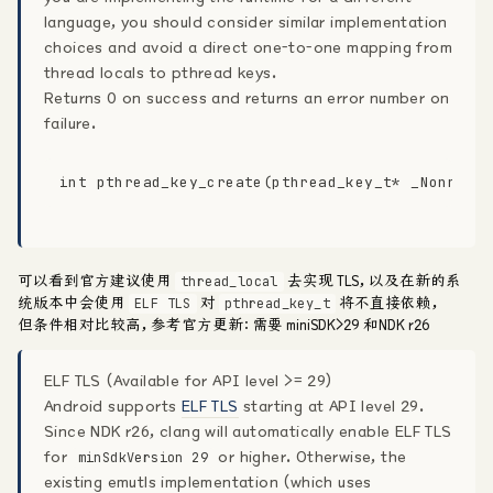
language, you should consider similar implementation
choices and avoid a direct one-to-one mapping from
thread locals to pthread keys.
Returns 0 on success and returns an error number on
failure.
int pthread_key_create(pthread_key_t* _Nonnull
可以看到官方建议使用
去实现 TLS，以及在新的系
thread_local
统版本中会使用
对
将不直接依赖，
ELF TLS
pthread_key_t
但条件相对比较高，参考官方更新：需要 miniSDK>29 和NDK r26
ELF TLS (Available for API level >= 29)
Android supports
ELF TLS
starting at API level 29.
Since NDK r26, clang will automatically enable ELF TLS
for
or higher. Otherwise, the
minSdkVersion 29
existing emutls implementation (which uses