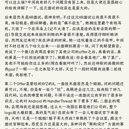
可以这么强？中间我有好几个问题没有答上来，但是大佬还是很耐心
的给我讲解了一下，这次面试的收获也是蛮大的。
后来居然先是HR面试，很神奇哟。不过这次HR面试让我很不爽很不
爽，体验极差。跟HR聊着，真的是“痛不欲生”，她搁这里戴个有线耳
机，只挂了一个在耳朵上（记不太清了，应该是挂的没有话筒的那一
边）导致交流起来我能听到她的声音很不清楚，我得很仔细听她讲
话。然而反过来呢？我在讲话的时候，她一边玩着自己的手指甲，中间
时不时还有几个哈欠出来……后面聊到薪资一块，问了我期望薪资，
我说了一个数（在我现在拿到了其他公司的offer之后，再看的话，真
的算是一个比较低的数字了），她跟我说：你去看其他厂，除了某厂，
其他不可能给你这么多的（现在看就呵呵了），然后还特别的高傲的把
我pua了一顿……总之体验不太好。又过了一段时间跟我说要二轮技
术面，我拒绝了。
第二个Offer是曾经的XYZ的X，一面技术面居然是个姐姐，问的问题还
算可以，不难，但是有一些个“坑”，我跳进去过几次，给我贴了好几
段代码，让我找哪里有问题，不得不说这一波面试让我学到了很多知
识点，让我对 Android 的 HandlerThread 有了更多了解。二面去的现
场，去现场我还是挺感慨，这么大一块园区都是他们公司的，整个
logo放大楼前面，真的是气派！在前台等了一会儿有面试官下来接
待，天呐！又是一个姐姐！娘子军大作战？单独找了个会议室，跟这个
面试官聊起来，感觉压力还是蛮大的，各种问我“架构设计”方面的事