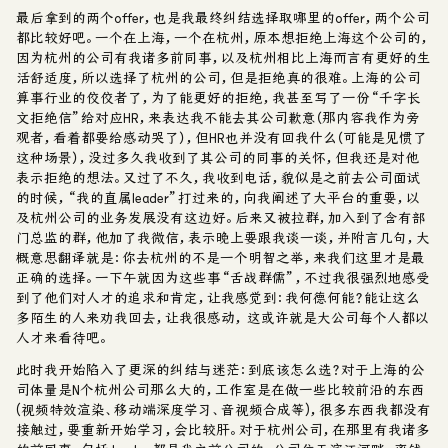
最后拿到的两个offer，也是我最终纠结选择取哪里的offer，两个公司
都比较好吧。一个在上海，一个在杭州，原本想拒绝上海这个公司的，
因为杭州的公司有我诸多前同事，以及杭州相比上海而言有更好的生
活舒适度，所以选择了杭州的公司，但是拒绝真的很难。上海的公司
算事行业的佼佼者了，为了能更好的拒绝，我甚至写了一份“千字长
文拒绝信”给对应HR，来表达我不能去其公司歉意（那内容我作为旁
观者，看着都要给感动哭了），但HR也并没有回我什么（可能是见惯了
这种场景），没过多久我收到了其公司的同事的关怀，但我还是对他
表示拒绝的想法。又过了不久，我收到电话，貌似是之前去公司面试
的时候，“我的直属leader”打过来的，向我阐述了大平台的重要，以
及杭州公司的业务发展没有这边好。后来又被拉群，加入到了含有部
门总监的群，他加了我微信，表示晚上要跟我谈一谈，并附言几句，大
概意思翻译就是：你去杭州的不是一个明智之举，来我们这里才是最
正确的选择。一下午就因为这些事“舌战群儒”，不过我很强烈地感受
到了他们对人才的追求和肯定，让我感觉到：我何德何能？能让这么
多陌生的人来劝我回去，让我很感动， 这或许就是大公司每个人都以
人才来看待吧。
此时我开始陷入了更深的纠结与迷茫：到底该怎么选？对于上海的公
司体量是N个杭州公司那么大的，工作室是在做一些比较前沿的东西
(视频特效渲染、移动端深度学习、音视频合成等)，很多东西我都没有
接触过，要重新开始学习，会比较肝。对于杭州公司，在那里有我诸多