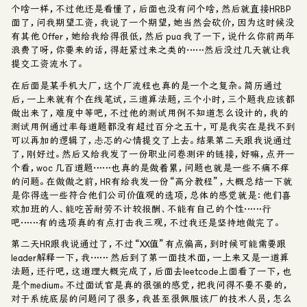
个啥一样，不过他还是看懂了，后面也没有问个啥，然后就直接HRBP
面了，问我期望工资，我说了一个期望，她当然会砍价，因为这时候没
有其他 Offer ，她给我给得很低，然后 pua 我了一下，说什么你前两年
浪费了呀，你要来的话，得赶紧过来之类的……然后没过几天就让我
提交工资流水了。
在后面是某手机大厂，这个厂流程也真的是一个之复杂。简历通过
后，一上来就有个在线笔试，三道算法题，三个小时，三个题我应该都
做出来了，难度中等吧，不过他的测试用例不知道怎么设计的，我的
测试用例通过率每道题都没有超过百分之五十，可是我实在是找不到
可以再加的逻辑了，忐忑的心情提交了上去。结果第二天跟我说通过
了，刚好过。然后又给我发了一份职业问卷测评的链接，好嘛，点开一
个看，woc 几百道题……也真的是做着累，问题也就是一些不痛不痒
的问题。在做做之前，HR有给我发一份“高分教程”，大概总结一下就
是你得选一些符合他们公司价值观的选项，总体的感觉就是：他们喜
欢加班的人、能吃苦耐劳不计较报酬、不能有自己的个性……行
吧……有的选项真的有点打击我三观，不过我还是坚持地做完了。
第二天HR跟我说通过了，不过“XX值”有点偏高，到时候可能需要跟
leader解释一下，我…… 然后到了第一面技术面，一上来又是一道算
法题，还行吧，这道理大概完成了，后面去leetcode上面看了一下，也
是个medium。不过面试官是真的很强的感觉，把我问得不要不要的，
对于系统底层的问题问了很多，我甚至很佩服该厂的技术人员，怎么