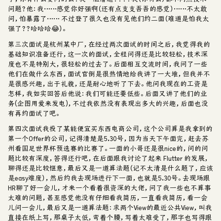
问题？他：我……感觉你好强啊（还有点支支吾吾的感觉）……不太敢
问，怕暴露了…… 不过登了很久也没有见他们约二面（难道是怕我太
强了？？哈哈哈😂）。
第三次面试是杭州某中厂，在经过两次面试的时间之后，我觉得我的
基础知识准备还行，这一次的面试，全程问得还是比较轻松，技术深
度也不是特别大，很轻松的过去了。后面相互交流时间，我问了一些
他们在做什么东西，面试官倒是很热情地给我讲了一大堆，但我并不
是很感兴趣，出于礼貌，还是耐心地听了下去。他问我现在的工资是
怎样，我如实回答后他说：我们可能还要低些。后面又讲了他们的业
务(企图用爱来发电)，不过我依然没有表现出多大的兴趣，后面也没
有再约面试了吧。
第四次面试我投了某能便宜买东西电商公司，这个公司算是我拿到的
第一个Offer的公司，记得清楚是5.30号，因为当天下午面完，赶去苏
州看国足世界杯预选赛的比赛了。一面的小哥还是很nice的，问的问
题比较有深度，答得还行吧，在后面跟我讨论了起来 Flutter 的发展，
聊得还是比较惬意，最后又是一道算法题（记不太清是什么题了，应该
是easy难度），然后约我去现场进行下一面，也就是5.30号。去现场跟
HR聊了好一会儿，才来一个看着很资深的大佬，问了我一些也不算事
太难的问题，甚至感觉他没有仔细看我简历，一直看我简历，看一会
儿问一会儿，最后又是一道算法题：求两个View的最近公共View，叫我
直接在纸上写，那桌子太低，弯着个腰，写着太难受了，那字也写得跟