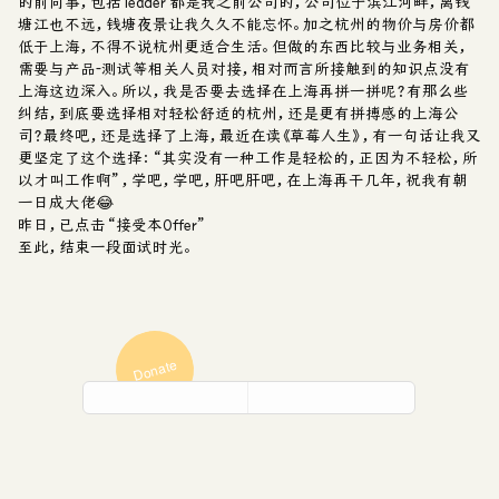
的前同事，包括 leader 都是我之前公司的，公司位于滨江河畔，离钱
塘江也不远，钱塘夜景让我久久不能忘怀。加之杭州的物价与房价都
低于上海，不得不说杭州更适合生活。但做的东西比较与业务相关，
需要与产品-测试等相关人员对接，相对而言所接触到的知识点没有
上海这边深入。所以，我是否要去选择在上海再拼一拼呢？有那么些
纠结，到底要选择相对轻松舒适的杭州，还是更有拼搏感的上海公
司？最终吧，还是选择了上海，最近在读
《草莓人生》
，有一句话让我又
更坚定了这个选择：
“其实没有一种工作是轻松的，正因为不轻松，所
以才叫工作啊”
，学吧，学吧，肝吧肝吧，在上海再干几年，祝我有朝
一日成大佬😂
昨日，已点击“接受本Offer”
至此，结束一段面试时光。
Donate