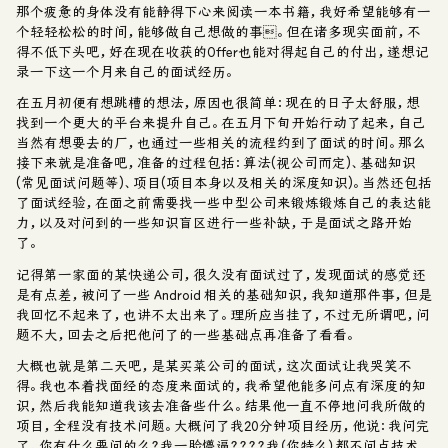
那个疲惫的身体没有能静得下心来阅读一本书籍，我好希望能够有一
个轻轻松松的时间，能够做自己想做的事。但在诸多现实面前，不
得不低下头吧，好在现在收获的Offer也能对得起自己的付出，遂想记
录一下这一个月来自己的面试经历。
在五月初便有想跳槽的想法，原因也很简单：现在的日子太舒服，想
找到一个更大的平台来提升自己。在五月下旬开始行动了起来，自己
当然有想要去的厂，也通过一些相关的流程约到了面试的时间。那么
接下来就是准备吧，准备的过程包括：
算法(视公司而定)、基础知识
(常见面试问题等)、项目(项目本身以及相关的深度知识)
。当然还包括
了面试经验，在面之前需要找一些中型公司来锻炼锻炼自己的表达能
力，以及对问到的一些知识盲区进行一些补缺，于是面试之路开始
了。
记得第一家面的某快递公司，很久没有面试过了，发现面试的感觉还
是有点差，被问了一些 Android 相关的基础知识，我知道那件事，但是
我回忆不起来了，也讲不太出来了。理所应当挂了，不过无所谓吧，问
题不大，回去之后把他问了的一些基础点再准备了看看。
大概也就是第二天吧，是某买菜公司的面试，这次面试让我哭笑不
得。我也本着找面经的态度来面试的，我希望他能多问点有深度的知
识，然后我能知道我该去准备些什么。结果他一直不停地问我所做的
项目，全程没有技术问题。大概问了我20分钟项目经历，他说：我问完
了，你有什么要问的么？我一脸懵逼？？？？我（你特么）都不问点技术