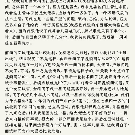
儿，让我画项目架构图在黑板上之类的。以及被诸多的技术灵魂拷
问，总体聊了一个半小时，压力还是蛮大。后来是要他们主管过来面，
我看这主管样子就是大佬样，应该有四十多岁了，有一种职场气质的
技术主管。问我也是一些通用型的问题，架构、思维、方法论等，压力
更多来自于他给我一种资历压迫感（我感觉我说的东西都太幼稚在他
看来），因为我跟他说了我等会儿要赶飞机，所以跟他只聊了半个小
时，后面的HR面也只聊了十几分钟，我就匆匆跑路了，然后第二周叫
提交薪资流水。
前面的面试还算是比较顺利，没有怎么失败过，我以为我能以“全胜
出线”，结果现实并不是这样。再后来面了某视频网站和XYZ的Y。这两
次失败是连在一起的，Y已经是最后一面的技术面，大佬面，应该问题
不大了，可是，意外总是会出现。事情是这样子的，当天晚上七点约了
视频网站的二面，八点是Y公司的最后一轮技术面了（只要没有什么幺
蛾子事情发生，后续应该就是HR了）。当时前者公司正视频面试着，又
是个女面试官，全程问了我一些问题莫名奇妙，我一开始还以为她是
HR，问了我好几个非技术问题，以及一些有的得没得问题（比如：我们
为什么招你？害～ 你能为我们带来什么？害～），但在七点四十多的时
候收到了Y公司的电话，想立马面试，我跟他解释现在有事，并推迟到
了八点之后。结果就是因为这一推，给大佬造成了不好的影响……据
后来内推的同事说，很大的一部分原因就是这个。然后在面试过程中
还接电话，结果两边都没有个好结果，害～ 这事儿整得，让我明白了：
面试时间安排太紧凑比较危险。