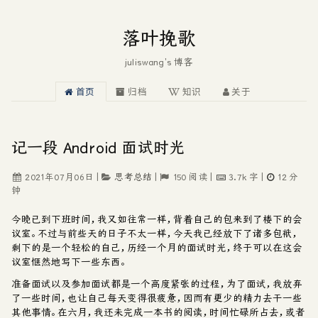
落叶挽歌
juliswang's 博客
首页
归档
知识
关于
记一段 Android 面试时光
2021年07月06日
|
思考总结
|
150
阅读
|
3.7k
字
|
12
分
钟
今晚已到下班时间，我又如往常一样，背着自己的包来到了楼下的会
议室。不过与前些天的日子不太一样，今天我已经放下了诸多包袱，
剩下的是一个轻松的自己，历经一个月的面试时光，终于可以在这会
议室惬然地写下一些东西。
准备面试以及参加面试都是一个高度紧张的过程，为了面试，我放弃
了一些时间，也让自己每天变得很疲惫，因而有更少的精力去干一些
其他事情。在六月，我还未完成一本书的阅读，时间忙碌所占去，或者