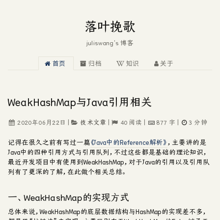
落叶挽歌
juliswang's 博客
首页
归档
知识
关于
WeakHashMap与Java引用相关
2020年06月22日
|
技术文章
|
40
阅读
|
877
字
|
3
分钟
记得在很久之前有写过一篇
《Java中的Reference解析》
，主要讲的是
Java中的四种引用方式与引用队列，不过这些都是基础的理论知识，
最近开发项目中有使用到WeakHashMap，对于Java的引用以及引用队
列有了更深的了解，在此做个相关总结。
一、WeakHashMap的实现方式
总体来说，WeakHashMap的底层数据结构与HashMap的实现差不多，