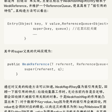
都是用“拉链法”来实现，主要区别在于WeakHashMap的Entry 继承于
WeakReference，并维护一个ReferenceQueue，使其具有了“弱引用的
特性”，其构造方法可以看出：
Entry(Object key, V value,ReferenceQueue<Object> 
super
(key, queue); 
//这里比较关键
            ……
        }
其中的super父类的代码实现为：
public
WeakReference
(T referent, ReferenceQueue<?
super
(referent, q);
    }
通过对父类的构造方法可以知道，WeakMap的key值为弱引用类型，回
顾一下弱引用的特点：
垃圾收集器工作时，无论当前内存是否足够，
都会回收掉只被弱引用关联的对象。
于是WeakHashMap的作用就凸
显出来了：
对于数据中Key-value，key因为使用的弱引用会被回收，而
value也会得到对应的释放。
以我这次的需求为例：key为Webview页面
或者Flutter/RN页面，value为调用native方法相关存储的对象。当页面