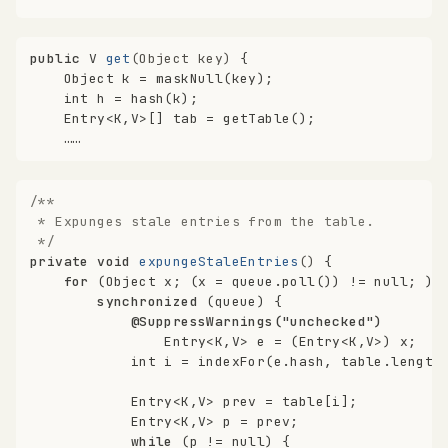
public
 V 
get
(Object key)
 {
Object
k
=
 maskNull(key);
int
h
=
 hash(k);
    Entry<K,V>[] tab = getTable();
    ……
/**
 * Expunges stale entries from the table.
 */
private
void
expungeStaleEntries
()
 {
for
 (Object x; (x = queue.poll()) != 
null
; ) 
synchronized
 (queue) { 
@SuppressWarnings("unchecked")
                Entry<K,V> e = (Entry<K,V>) x;
int
i
=
 indexFor(e.hash, table.length
            Entry<K,V> prev = table[i];
            Entry<K,V> p = prev;
while
 (p != 
null
) {