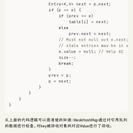
                Entry<K,V> next = p.next;
if
 (p == e) {
if
 (prev == e)
                        table[i] = next;
else
                        prev.next = next;
// Must not null out e.next;
// stale entries may be in us
                    e.value = 
null
; 
// Help GC
                    size--;
break
;
                }
                prev = p;
                p = next;
            }
        }
    }
}
从上面的代码逻辑可以很清楚的知道：WeakHashMap通过对引用队列
的数据进行检查，对key被回收对象的对应Value进行了回收。