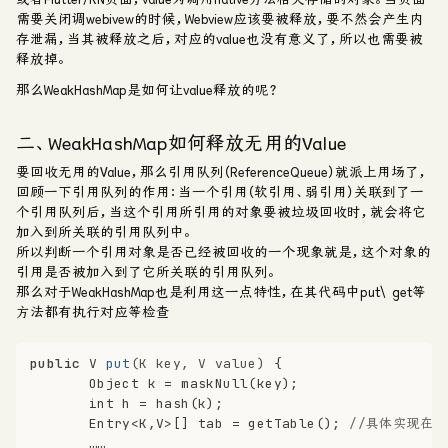
需要关闭调webivew的时候，Webview应该要被释放，要不然会产生内
存泄漏，当其被释放之后，对应的value也没有意义了，所以也需要被
释放掉。
那么WeakHashMap是如何让value释放的呢？
二、WeakHashMap如何释放无用的Value
要回收无用的Value，那么引用队列（ReferenceQueue）就派上用场了，
回顾一下引用队列的作用：
当一个引用（软引用、弱引用）关联到了一
个引用队列后，当这个引用所引用的对象要被垃圾回收时，就会将它
加入到所关联的引用队列中。
所以判断一个引用对象是否已经被回收的一个现象就是，这个对象的
引用是否被加入到了它所关联的引用队列。
那么对于WeakHashMap也是利用这一点特性，在其代码中put\get等
方法都有执行对应等检查
public
 V 
put
(K key, V value)
 {
Object
k
=
 maskNull(key);
int
h
=
 hash(k);
       Entry<K,V>[] tab = getTable(); 
//具体实现在get
       ……